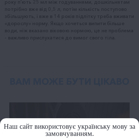
року п'ють 25 мл між годуваннями, дошкільнятам
потрібно вже від 0,5 л, потім кількість поступово
збільшують, і вже в 14 років підлітку треба вживати
«дорослу» норму. Якщо хочеться випити більше
води, ніж вказано віковою нормою, це не проблема
- важливо прислухатися до вимог свого тіла.
ВАМ МОЖЕ БУТИ ЦІКАВО
Наш сайт використовує українську мову за
замовчуванням.