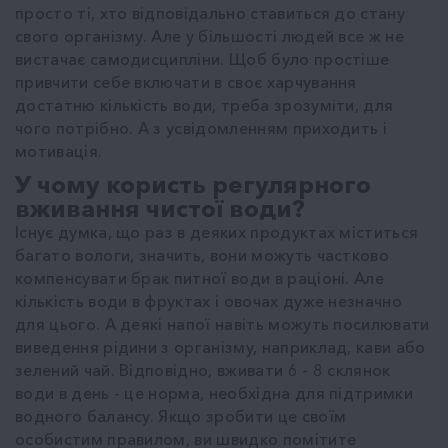
просто ті, хто відповідально ставиться до стану
свого організму. Але у більшості людей все ж не
вистачає самодисципліни. Щоб було простіше
привчити себе включати в своє харчування
достатню кількість води, треба зрозуміти, для
чого потрібно. А з усвідомленням приходить і
мотивація.
У чому користь регулярного
вживання чистої води?
Існує думка, що раз в деяких продуктах міститься
багато вологи, значить, вони можуть частково
компенсувати брак питної води в раціоні. Але
кількість води в фруктах і овочах дуже незначно
для цього. А деякі напої навіть можуть посилювати
виведення рідини з організму, наприклад, кави або
зелений чай. Відповідно, вживати 6 - 8 склянок
води в день - це норма, необхідна для підтримки
водного балансу. Якщо зробити це своїм
особистим правилом, ви швидко помітите