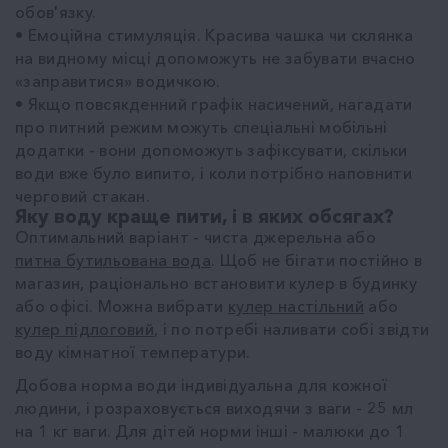
обов'язку.
• Емоційна стимуляція. Красива чашка чи склянка
на видному місці допоможуть не забувати вчасно
«заправитися» водичкою.
• Якщо повсякденний графік насичений, нагадати
про питний режим можуть спеціальні мобільні
додатки - вони допоможуть зафіксувати, скільки
води вже було випито, і коли потрібно наповнити
черговий стакан.
Яку воду краще пити, і в яких обсягах?
Оптимальний варіант - чиста джерельна або
питна бутильована вода
. Щоб не бігати постійно в
магазин, раціонально встановити кулер в будинку
або офісі. Можна вибрати
кулер настільний
або
кулер підлоговий
, і по потребі наливати собі звідти
воду кімнатної температури.
Добова норма води індивідуальна для кожної
людини, і розраховується виходячи з ваги - 25 мл
на 1 кг ваги. Для дітей норми інші - малюки до 1