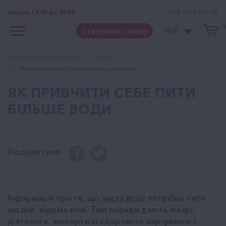
044 337 05 05
Щодня з 8:00 до 20:00
Створити заявку
УКР
Доставка води в Києві
Cтатті
Як привчити себе пити більше води
ЯК ПРИВЧИТИ СЕБЕ ПИТИ
БІЛЬШЕ ВОДИ
30. 09. 2021
Поділитися
Інформація про те, що
чисту воду
потрібно пити
щодня, відома всім. Такі поради дають лікарі,
дієтологи, експерти зі здорового харчування і