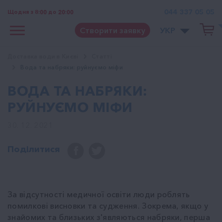
044 337 05 05
Щодня з 8:00 до 20:00
Створити заявку
УКР
Доставка води в Києві
Cтатті
Вода та набряки: руйнуємо міфи
ВОДА ТА НАБРЯКИ:
РУЙНУЄМО МІФИ
30. 12. 2021
Поділитися
За відсутності медичної освіти люди роблять
помилкові висновки та судження. Зокрема, якщо у
знайомих та близьких з'являються набряки, перша