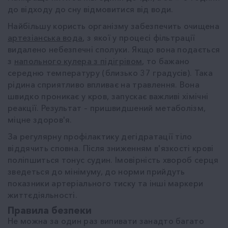
до відходу до сну відмовитися від води.
Найбільшу користь організму забезпечить очищена
артезіанська вода
, з якої у процесі фільтрації
видалено небезпечні сполуки. Якщо вона подається
з
напольного кулера з підігрівом
, то бажано
середню температуру (близько 37 градусів). Така
рідина сприятливо впливає на травлення. Вона
швидко проникає у кров, запускає важливі хімічні
реакції. Результат – пришвидшений метаболізм,
міцне здоров'я.
За регулярну профілактику дегідратації тіло
віддячить сповна. Після зниженням в'язкості крові
поліпшиться тонус судин. Імовірність хвороб серця
зведеться до мінімуму, до норми прийдуть
показники артеріального тиску та інші маркери
життєдіяльності.
Правила безпеки
Не можна за один раз випивати занадто багато