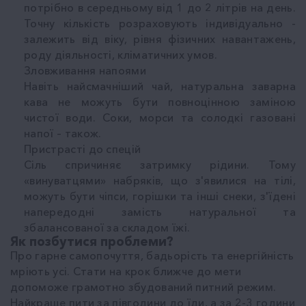
потрібно в середньому від 1 до 2 літрів на день.
Точну кількість розраховують індивідуально -
залежить від віку, рівня фізичних навантажень,
роду діяльності, кліматичних умов.
Зловживання напоями
Навіть найсмачніший чай, натуральна заварна
кава не можуть бути повноцінною заміною
чистої води. Соки, морси та солодкі газовані
напої – також.
Пристрасті до спецій
Сіль спричиняє затримку рідини. Тому
«винуватцями» набряків, що з'явилися на тілі,
можуть бути чіпси, горішки та інші снеки, з'їдені
напередодні замість натуральної та
збалансованої за складом їжі.
Як позбутися проблеми?
Про гарне самопочуття, бадьорість та енергійність
мріють усі. Стати на крок ближче до мети
допоможе грамотно збудований питний режим.
Найкраще пити за півгодини до їди, а за 2-3 години