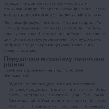
порада, яка доноситься збоку – скоротити
споживання води. Насправді ситуація інакша – саме
дефіцит рідини в організмі провокує набряклість.
Механізм формування проблеми досить простий.
Тіло отримує недостатню кількість води і робить
запас у тканинах. Дегідратація небезпечна не лише
цим. Вона провокує уповільнення обміну речовин,
погіршує процеси транспортування кисню до
мозку та органів.
Порушення механізму засвоєння
рідини
Причини набряків на кінцівках та обличчі
різноманітні:
Відсутність налагодженого питного режиму
Не рекомендується багато пити на ніч. Воду
п'ють поступово протягом дня 5-6 разів.
Оптимальний об'єм порції становить близько
200 мл (стандартна склянка). Організму