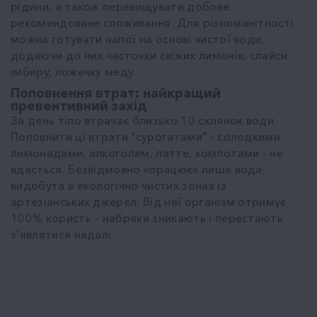
рідини, а також перевищувати добове
рекомендоване споживання. Для різноманітності
можна готувати напої на основі чистої води,
додаючи до них часточки свіжих лимонів, слайси
імбиру, ложечку меду.
Поповнення втрат: найкращий
превентивний захід
За день тіло втрачає близько 10 склянок води.
Поповнити ці втрати "сурогатами" - солодкими
лимонадами, алкоголем, латте, компотами - не
вдасться. Безвідмовно «працює» лише вода,
видобута в екологічно чистих зонах із
артезіанських джерел. Від неї організм отримує
100% користь – набряки зникають і перестають
з'являтися надалі.