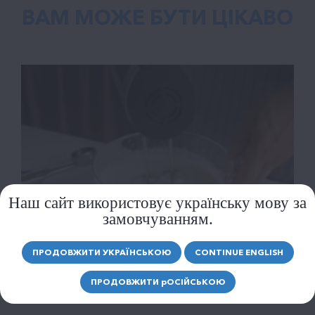
ВАМ МОЖЕ БУТИ ЦІКАВО
Наш сайт використовує українську мову за
замовчуванням.
ПРОДОВЖИТИ УКРАЇНСЬКОЮ
CONTINUE ENGLISH
КУЛІНАРІЯ БЕЗ ВОДИ: ПРИКЛАДИ СТРАВ,
ПРОДОВЖИТИ
р
ОСІЙСЬКОЮ
ДЕ ВОДА СУВОРО...