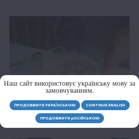
Наш сайт використовує українську мову за
замовчуванням.
ПРОДОВЖИТИ УКРАЇНСЬКОЮ
CONTINUE ENGLISH
КУЛІНАРІЯ БЕЗ ВОДИ: ПРИКЛАДИ СТРАВ,
ДЕ ВОДА СУВОРО...
ПРОДОВЖИТИ
р
ОСІЙСЬКОЮ