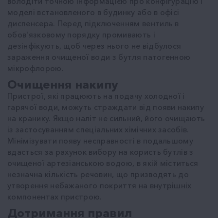
володіти точною інформацією про конфігурацію і
моделі встановленого в будинку або в офісі
диспенсера. Перед підключенням вентиль в
обов'язковому порядку промивають і
дезінфікують, щоб через нього не відбулося
зараження очищеної води з бутля патогенною
мікрофлорою.
Очищення накипу
Пристрої, які працюють на подачу холодної і
гарячої води, можуть страждати від появи накипу
на кранику. Якщо наліт не сильний, його очищають
із застосуванням спеціальних хімічних засобів.
Мінімізувати появу несправності в подальшому
вдасться за рахунок вибору на користь бутлів з
очищеної артезіанською водою, в якій міститься
незначна кількість речовин, що призводять до
утворення небажаного покриття на внутрішніх
компонентах пристрою.
Дотримання правил