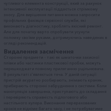
чутливого елемента конструкції, який за рахунок
інтенсивної експлуатації піддається стрімкому
зносу. Для вирішення питання можна запросити
профільних фахівців сервісної служби, які
виконають діагностику, зроблять якісний ремонт.
Але для початку варто спробувати усунути
поломку своїми руками, дотримуючись наведених в
огляді рекомендацій.
Видалення засмічення
Сторонні предмети - такі як шматочки захисної
плівки або частинки пластикової пробки, можуть
перешкоджати повному приляганню ущільнювача.
В результаті з'являється теча. У даній ситуації
пристрій акуратно розбирають, знімають краник,
прибирають сторонні забруднення з системи. Коли
маніпуляція завершена, приступають до складання
і перевіряють справність підлогового або
настільного кулера. Виконання перерахованих
кроків не відніме багато часу, і не потребуватиме