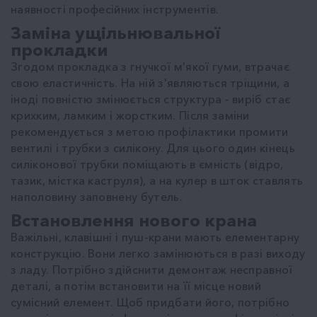
наявності професійних інструментів.
Заміна ущільнювальної
прокладки
Згодом прокладка з гнучкої м'якої гуми, втрачає
свою еластичність. На ній з'являються тріщини, а
іноді повністю змінюється структура - виріб стає
крихким, ламким і жорстким. Після заміни
рекомендується з метою профілактики промити
вентилі і трубки з силікону. Для цього один кінець
силіконової трубки поміщають в ємність (відро,
тазик, містка каструля), а на кулер в шток ставлять
наполовину заповнену бутель.
Встановлення нового крана
Важільні, клавішні і пуш-крани мають елементарну
конструкцію. Вони легко замінюються в разі виходу
з ладу. Потрібно здійснити демонтаж несправної
деталі, а потім встановити на її місце новий
сумісний елемент. Щоб придбати його, потрібно