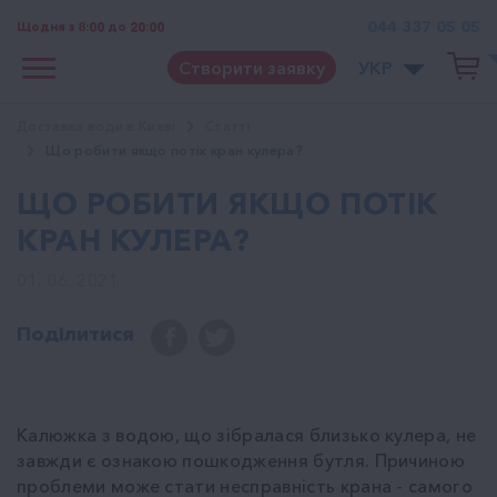
044 337 05 05
Щодня з 8:00 до 20:00
Створити заявку
УКР
Доставка води в Києві
Cтатті
Що робити якщо потік кран кулера?
ЩО РОБИТИ ЯКЩО ПОТІК
КРАН КУЛЕРА?
01. 06. 2021
Поділитися
Калюжка з водою, що зібралася близько кулера, не
завжди є ознакою пошкодження бутля. Причиною
проблеми може стати несправність крана - самого