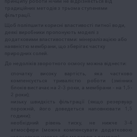
принципу роботи нічим не відрізняється від
традиційних методів з трьома ступенями
фільтрації.
Щоб поліпшити корисні властивості питної води,
деякі виробники пропонують моделі з
додатковими властивостями: мінералізацією або
наявністю мембрани, що зберігає частку
природних солей.
До недоліків зворотного осмосу можна віднести:
спочатку високу вартість, яка частково
компенсується тривалістю роботи (змінних
блоків вистачає на 2-3 роки, а мембрани - на 1,5-
2 роки);
низьку швидкість фільтрації (якщо резервуар
порожній, його доведеться наповнювати 1,5
години);
необхідний рівень тиску, не нижче 3-4
атмосфери (можна компенсувати додатковою
установкою насоса або моделлю з помпою)