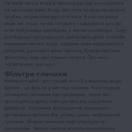
На жаль якість води в нашому регіоні знаходиться
на низькому рівні. Воду, яка тече по водопровідних
трубах, не рекомендується пити. Вона погіршує
смак їжі, якщо на ній готувати і завдавати шкоди
всім побутовим приладам, з якими взаємодіє. Тому
все більшої популярності набирають різні способи
очищення питної води, завдяки яким видаляються
шкідливі домішки і важкі метали. Кожна система
фільтрації має свої плюси і мінуси. Про них і
поговоримо сьогодні.
Фільтри-глечики
Найпростіший і доступний спосіб очищення води
вдома - це фільтр у вигляді глечика. Конструкція
оснащена змінними картриджами, через які і
проходить рідина, очищуючись від шкідливих
домішок. Основний фільтруючий компонент -
активоване вугілля. Він усуває запах, неприємний
присмак, вбирає залишки нафтопродуктів і
пестициди. Змінна касета містить іонообмінну