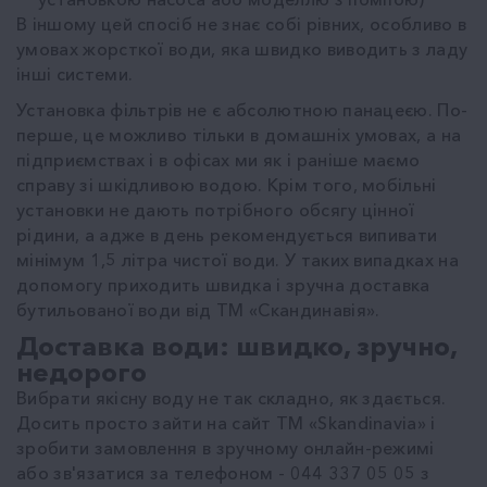
В іншому цей спосіб не знає собі рівних, особливо в
умовах жорсткої води, яка швидко виводить з ладу
інші системи.
Установка фільтрів не є абсолютною панацеєю. По-
перше, це можливо тільки в домашніх умовах, а на
підприємствах і в офісах ми як і раніше маємо
справу зі шкідливою водою. Крім того, мобільні
установки не дають потрібного обсягу цінної
рідини, а адже в день рекомендується випивати
мінімум 1,5 літра чистої води. У таких випадках на
допомогу приходить швидка і зручна доставка
бутильованої води від ТМ «Скандинавія».
Доставка води: швидко, зручно,
недорого
Вибрати якісну воду не так складно, як здається.
Досить просто зайти на сайт ТМ «Skandinavia» і
зробити замовлення в зручному онлайн-режимі
або зв'язатися за телефоном - 044 337 05 05 з