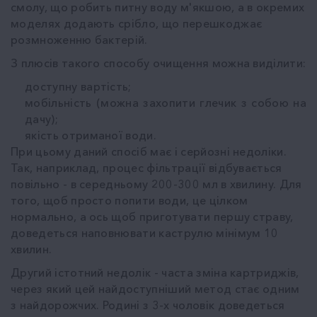
смолу, що робить питну воду м'якшою, а в окремих
моделях додають срібло, що перешкоджає
розмноженню бактерій.
З плюсів такого способу очищення можна виділити:
доступну вартість;
мобільність (можна захопити глечик з собою на
дачу);
якість отриманої води.
При цьому даний спосіб має і серйозні недоліки.
Так, наприклад, процес фільтрації відбувається
повільно - в середньому 200-300 мл в хвилину. Для
того, щоб просто попити води, це цілком
нормально, а ось щоб приготувати першу страву,
доведеться наповнювати каструлю мінімум 10
хвилин.
Другий істотний недолік - часта зміна картриджів,
через який цей найдоступніший метод стає одним
з найдорожчих. Родині з 3-х чоловік доведеться