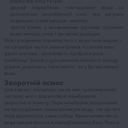
рідину від піску та іржі;
другий передбачає пом'якшення води за
допомогою іонообмінної солі, яка регулює
надлишок солей кальцію і магнію;
третій рівень з активованим вугіллям поглинає
важкі метали, хлор і органічні домішки.
Фільтр відмінно справляється з жорсткою водою і
не потребує частої заміни блоків. Істотний плюс
даної системи - можливість підібрати різні
комбінації блоків з урахуванням хімічного складу
рідини, домігшись такої якості, як у бутильованої
води.
Зворотній осмос
Цей варіант очищення також має триповерхневу
систему, але з додатковою мембраною
зворотного осмосу. Пори мембрани розраховані
на проходження тільки молекули води, так що все
інше відсіюється, саме собою. Кришталево чиста
вода накопичується в передбаченому баку. Решта