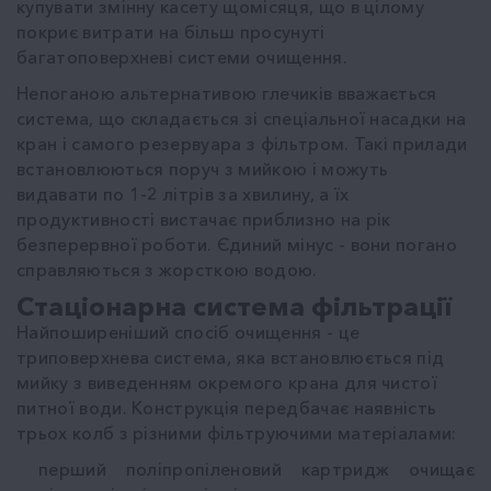
купувати змінну касету щомісяця, що в цілому
покриє витрати на більш просунуті
багатоповерхневі системи очищення.
Непоганою альтернативою глечиків вважається
система, що складається зі спеціальної насадки на
кран і самого резервуара з фільтром. Такі прилади
встановлюються поруч з мийкою і можуть
видавати по 1-2 літрів за хвилину, а їх
продуктивності вистачає приблизно на рік
безперервної роботи. Єдиний мінус - вони погано
справляються з жорсткою водою.
Стаціонарна система фільтрації
Найпоширеніший спосіб очищення - це
триповерхнева система, яка встановлюється під
мийку з виведенням окремого крана для чистої
питної води. Конструкція передбачає наявність
трьох колб з різними фільтруючими матеріалами:
перший поліпропіленовий картридж очищає