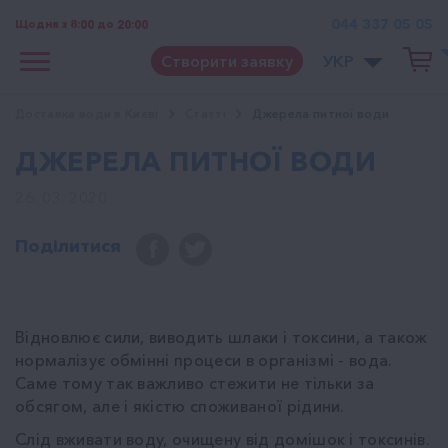
044 337 05 05
Щодня з 8:00 до 20:00
Створити заявку
УКР
Доставка води в Києві
Cтатті
Джерела питної води
ДЖЕРЕЛА ПИТНОЇ ВОДИ
26. 03. 2020
Поділитися
Відновлює сили, виводить шлаки і токсини, а також
нормалізує обмінні процеси в організмі - вода.
Саме тому так важливо стежити не тільки за
обсягом, але і якістю споживаної рідини.
Слід вживати воду, очищену від домішок і токсинів.