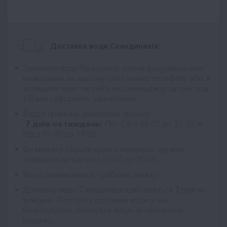
Доставка води Скандинавія:
Замовити воду Ви можете зателефонувавши нам
на вказаний на нашому сайті номер телефону або ж
залишити запит на сайті, наш менеджер зв'яжеться
з Вами і оформить замовлення;
Відділ прийому замовлень працює
7 днів на тиждень:
Пн - Сб з 08:00 до 20:00, в
Нд з 09:00 до 18:00;
Ви можете обрати один з чотирьох зручних
інтервалів на завтра з 09:00 до 20:00;
Якщо запізнюємося - робимо знижку;
Доставка води Скандинавія
здійснюється 7 днів на
тиждень. Послуга з доставки води у нас
безкоштовна, сплачуєте лише за замовлену
водичку.