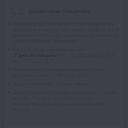
Доставка води Скандинавія:
Замовити воду Ви можете зателефонувавши нам
на вказаний на нашому сайті номер телефону або ж
залишити запит на сайті, наш менеджер зв'яжеться
з Вами і оформить замовлення;
Відділ прийому замовлень працює
7 днів на тиждень:
Пн - Сб з 08:00 до 20:00, в
Нд з 09:00 до 18:00;
Ви можете обрати один з чотирьох зручних
інтервалів на завтра з 09:00 до 20:00;
Якщо запізнюємося - робимо знижку;
Доставка води Скандинавія
здійснюється 7 днів на
тиждень. Послуга з доставки води у нас
безкоштовна, сплачуєте лише за замовлену
водичку.