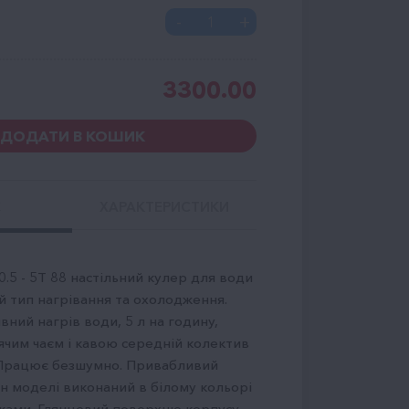
3300.00
ДОДАТИ В КОШИК
С
ХАРАКТЕРИСТИКИ
0.5 - 5T 88 настільний кулер для води
 тип нагрівання та охолодження.
ний нагрів води, 5 л на годину,
ячим чаєм і кавою середній колектив
. Працює безшумно. Привабливий
н моделі виконаний в білому кольорі
вками. Глянцевий поверхню корпусу