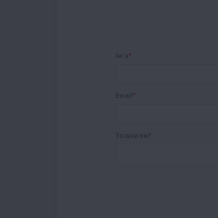
Ім’я
Email
Звідки ви?