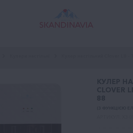
Кулери настільні
Кулер настільний Clover LB - 
КУЛЕР Н
CLOVER LB
88
(З ФУНКЦІЄЮ 
АРТИКУЛ: ХЗ-0