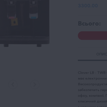
3300.00
Всього:
ОПИ
Clover LB - TWB 
має електронний
Високопродуктив
забезпечить гар
офісу, компанії
класичний дизай
з чорними вста