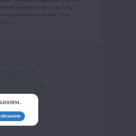
ня частина виконана з пластика.
тиску склянкою дозволяють без
води.
 телефону або ж
 Нд з 09:00 до 18:00;
ванням.
 у нас безкоштовна,
СІЙСЬКОЮ