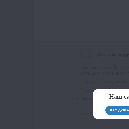
Доставка води
Замовити воду Ви мож
залишити запит на сай
Відділ прийому замов
Ви можете обрати один 
Наш са
Якщо запізнюємося - 
Доставка води Сканди
ПРОДОВЖ
сплачуєте лише за зам