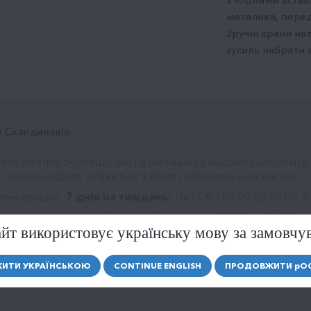
металева, перед
Зручні крани на
зусиль набрати 
 Скандинавія:
ете зателефонувавши нам на вказаний на нашому сайті номер
ті, наш менеджер зв'яжеться з Вами і оформить замовлення;
лень працює
7 днів на тиждень:
Пн - Сб з 08:00 до 20:00, в
з чотирьох зручних інтервалів на завтра з 09:00 до 20:00;
йт використовує українську мову за замовчу
робимо знижку;
навія
здійснюється 7 днів на тиждень. Послуга з доставки води
ИТИ УКРАЇНСЬКОЮ
CONTINUE ENGLISH
ПРОДОВЖИТИ
р
О
овлену водичку.