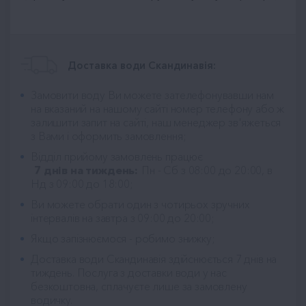
Доставка води Скандинавія:
Замовити воду Ви можете зателефонувавши нам
на вказаний на нашому сайті номер телефону або ж
залишити запит на сайті, наш менеджер зв'яжеться
з Вами і оформить замовлення;
Відділ прийому замовлень працює
7 днів на тиждень:
Пн - Сб з 08:00 до 20:00, в
Нд з 09:00 до 18:00;
Ви можете обрати один з чотирьох зручних
інтервалів на завтра з 09:00 до 20:00;
Якщо запізнюємося - робимо знижку;
Доставка води Скандинавія
здійснюється 7 днів на
тиждень. Послуга з доставки води у нас
безкоштовна, сплачуєте лише за замовлену
водичку.