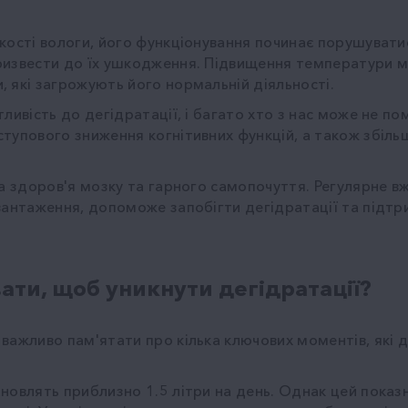
кості вологи, його функціонування починає порушуват
ризвести до їх ушкодження. Підвищення температури 
 які загрожують його нормальній діяльності.
ивість до дегідратації, і багато хто з нас може не пом
тупового зниження когнітивних функцій, а також збіль
ка здоров'я мозку та гарного самопочуття. Регулярне в
авантаження, допоможе запобігти дегідратації та підт
ати, щоб уникнути дегідратації?
 важливо пам'ятати про кілька ключових моментів, як
новлять приблизно 1.5 літри на день. Однак цей показ