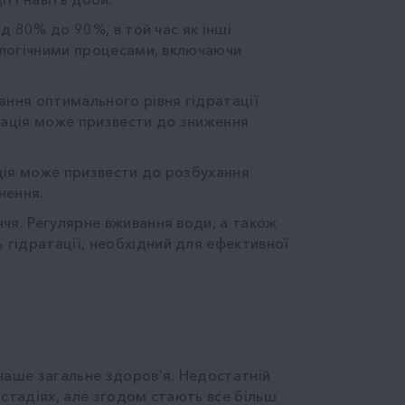
д 80% до 90%, в той час як інші
іологічними процесами, включаючи
ання оптимального рівня гідратації
атація може призвести до зниження
ція може призвести до розбухання
нення.
чя. Регулярне вживання води, а також
гідратації, необхідний для ефективної
наше загальне здоров'я. Недостатній
 стадіях, але згодом стають все більш