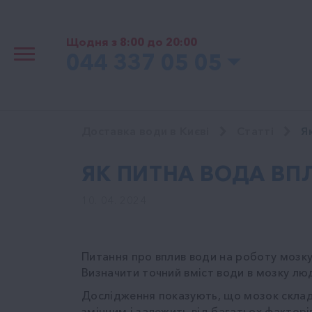
Щодня з 8:00 до 20:00
044 337 05 05
Доставка води в Києві
Cтатті
Я
ЯК ПИТНА ВОДА В
10. 04. 2024
Питання про вплив води на роботу мозку 
Визначити точний вміст води в мозку лю
Дослідження показують, що мозок склада
змінним і залежить від багатьох факторів, 