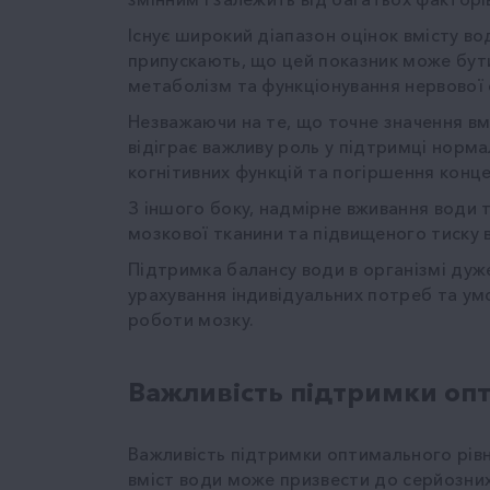
Існує широкий діапазон оцінок вмісту во
припускають, що цей показник може бути
метаболізм та функціонування нервової 
Незважаючи на те, що точне значення вм
відіграє важливу роль у підтримці норм
когнітивних функцій та погіршення конце
З іншого боку, надмірне вживання води 
мозкової тканини та підвищеного тиску 
Підтримка балансу води в організмі дуж
урахування індивідуальних потреб та ум
роботи мозку.
Важливість підтримки опт
Важливість підтримки оптимального рівн
вміст води може призвести до серйозних 