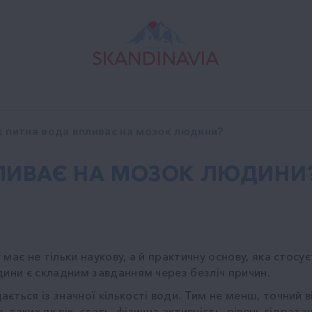
к питна вода впливає на мозок людини?
ПЛИВАЄ НА МОЗОК ЛЮДИНИ
має не тільки наукову, а й практичну основу, яка стос
дини є складним завданням через безліч причин.
ється із значної кількості води. Тим не менш, точний 
таких як вік, стать, фізична активність, рівень гідратаці