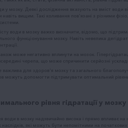
ди у мозку. Деякі дослідження вказують на вміст води ві
 навіть вищим. Такі коливання пов'язані з різними фіз
системи.
істу води в мозку важко визначити, відомо, що підтрим
ального функціонування мозку. Навіть невелика дегідр
нтрації.
також може негативно вплинути на мозок. Гіпергідрата
всередині черепа, що може спричинити серйозні усклад
е важлива для здоров'я мозку та загального благополуч
ов можуть допомогти підтримувати оптимальний рівень 
имального рівня гідратації у мозку
я води в мозку надзвичайно висока і прямо впливає на 
наслідків, які можуть бути непомітними на початкових