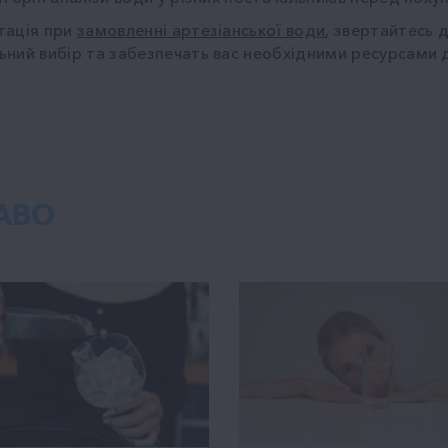
тація при
замовленні артезіанської води
, звертайтесь 
ьний вибір та забезпечать вас необхідними ресурсами 
АВО