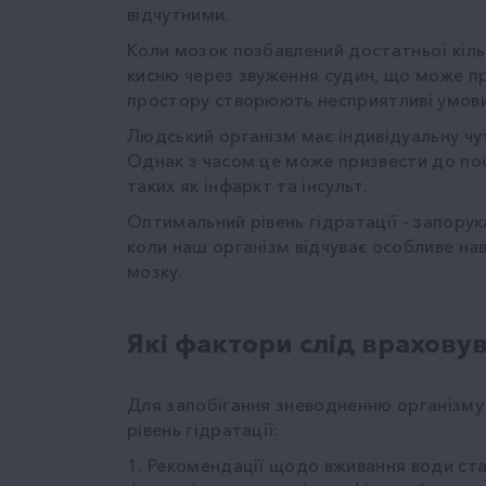
відчутними.
Коли мозок позбавлений достатньої кіль
кисню через звуження судин, що може п
простору створюють несприятливі умови,
Людський організм має індивідуальну чутл
Однак з часом це може призвести до пос
таких як інфаркт та інсульт.
Оптимальний рівень гідратації - запору
коли наш організм відчуває особливе н
мозку.
Які фактори слід враховув
Для запобігання зневодненню організму
рівень гідратації:
1. Рекомендації щодо вживання води ста