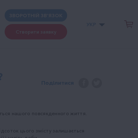
ЗВОРОТНІЙ ЗВ’ЯЗОК
УКР
Створити заявку
?
Поділитися
ується нашого повсякденного життя.
відсоток цього змісту залишається
ї і навіть доби.