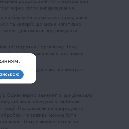
нтенсивна робота, заняття спортом або
трат через піт та випаровування.
ь не тільки не вгамувати спрагу, але й
укор та калорії, що може негативно
анізмом і допомагає підтримувати
альної гідратації організму. Тому
об забезпечити комплексну підтримку
ванням.
апобігати зневодненню, що відіграє
СІЙСЬКОЮ
ації. Однак варто зазначити, що джерело
 тому що вона походить з глибоких
ьтрації. Незважаючи на природність
та обробки. Не завжди можна бути
 вживання. Тому важливо ретельно
пкою.