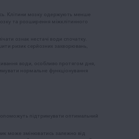
ись. Клітини мозку одержують менше
мозку та розширення міжклітинного
ічати ознак нестачі води спочатку.
шити ризик серйозних захворювань,
живання води, особливо протягом дня,
римувати нормальне функціонування
і допоможуть підтримувати оптимальний
ник може змінюватись залежно від