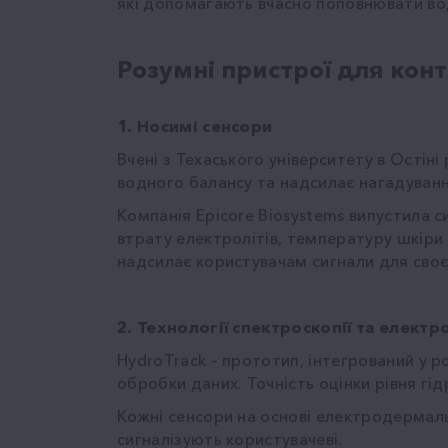
які допомагають вчасно поповнювати во
Розумні пристрої для конт
1. Носимі сенсори
Вчені з Техаського університету в Остіні
водного балансу та надсилає нагадуванн
Компанія Epicore Biosystems випустила с
втрату електролітів, температуру шкіри
надсилає користувачам сигнали для своєч
2. Технології спектроскопії та елект
HydroTrack – прототип, інтегрований у 
обробки даних. Точність оцінки рівня гід
Кожні сенсори на основі електродермаль
сигналізують користувачеві.