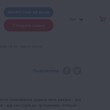
ЗВОРОТНІЙ ЗВ’ЯЗОК
УКР
Створити заявку
тежити за гідратацією
Поділитися
тнє споживання рідини несе ризики – від
 – від сенсорів до «розумних» пляшок –