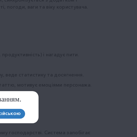
, погоди, ваги та віку користувача.
 продуктивність) і нагадує пити.
ву, веде статистику та досягнення.
статтю, мотивує емоціями персонажа.
ванням.
СІЙСЬКОЮ
кому господарстві. Система запобігає