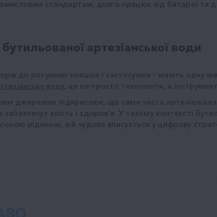
ромисловим стандартам, довго працює від батареї та д
 бутильованої артезіанської води
нсорів до розумних пляшок і застосунків – мають одну м
ртезіанську воду
, це не просто технологія, а інструмен
ним джерелом підкреслює, що саме чиста артезіанська
абезпечує якість і здоров’я. У такому контексті бути
кісною рідиною, а й чудово вписується у цифрову страт
АВО