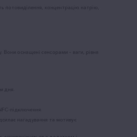
ть потовиділення, концентрацію натрію,
 Вони оснащені сенсорами – ваги, рівня
м дня.
 NFC-підключення.
адсилає нагадування та мотивує
, синхронізується з додатком і