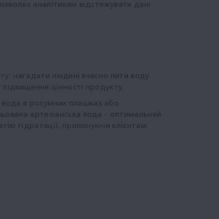
озволяє аналітикам відстежувати дані
ету: нагадати людині вчасно пити воду.
т підвищення цінності продукту.
 вода в розумних пляшках або
льована артезіанська вода – оптимальний
егію гідратації, пропонуючи клієнтам