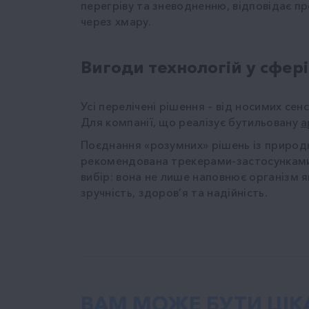
перегріву та зневодненню, відповідає п
через хмару.
Вигоди технологій у сфері
Усі перелічені рішення – від носимих се
Для компанії, що реалізує бутильовану
а
Поєднання «розумних» рішень із природ
рекомендована трекерами-застосунками з
вибір: вона не лише наповнює організм я
зручність, здоров’я та надійність.
ВАМ МОЖЕ БУТИ ЦІК