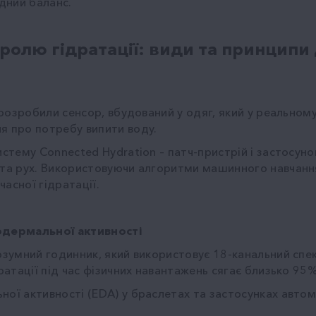
дний баланс.
ролю гідратації: види та принципи 
 розробили сенсор, вбудований у одяг, який у реальному
я про потребу випити воду.
истему Connected Hydration – патч-пристрій і застосуно
 та рух. Використовуючи алгоритми машинного навчання
асної гідратації.
родермальної активності
розумний годинник, який використовує 18-канальний спе
ратації під час фізичних навантажень сягає близько 95%
ної активності (EDA) у браслетах та застосунках авто