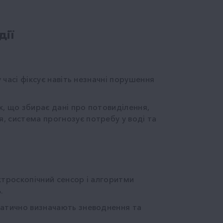
дії
 часі фіксує навіть незначні порушення
к, що збирає дані про потовиділення,
, система прогнозує потребу у воді та
ктроскопічний сенсор і алгоритми
.
матично визначають зневоднення та