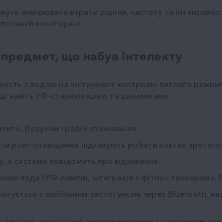
жуть вимірювати втрати рідини, частоту та інтенсивніс
логічний моніторинг.
предмет, що набув інтелекту
ість з водою на інструмент контролю питного режиму.
оді навіть УФ-стерилізацією та динаміками.
випито, будуючи графік споживання.
ію чи push-сповіщення підказують робити ковтки протяго
у, а система повідомить про відхилення.
щення води (УФ-лампи), інтеграція з фітнес-трекерами,
онізується з мобільним застосунком через Bluetooth, н
до пляшки, оснащений акселерометром та датчиком ваги