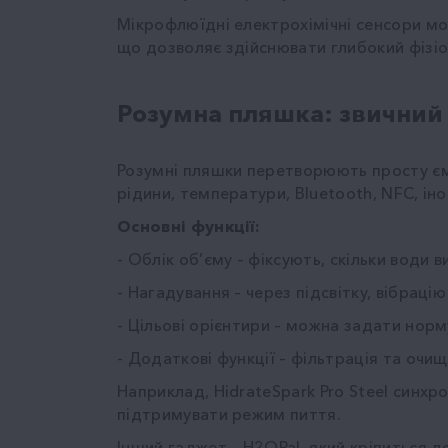
Мікрофлюїдні електрохімічні сенсори мо
що дозволяє здійснювати глибокий фізіо
Розумна пляшка: звичний 
Розумні пляшки перетворюють просту ємн
рідини, температури, Bluetooth, NFC, ін
Основні функції:
- Облік об’єму – фіксують, скільки води 
- Нагадування – через підсвітку, вібрац
- Цільові орієнтири – можна задати норм
- Додаткові функції – фільтрація та очи
Наприклад, HidrateSpark Pro Steel синхр
підтримувати режим пиття.
Інший гаджет – H2OPal, який кріпиться 