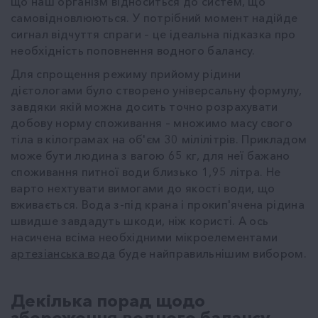
що наш організм відноситься до систем, що
самовідновлюються. У потрібний момент надійде
сигнал відчуття спраги – це ідеальна підказка про
необхідність поповнення водного балансу.
Для спрощення режиму прийому рідини
дієтологами було створено універсальну формулу,
завдяки якій можна досить точно розрахувати
добову норму споживання – множимо масу свого
тіла в кілограмах на об'єм 30 мілілітрів. Прикладом
може бути людина з вагою 65 кг, для неї бажано
споживання питної води близько 1,95 літра. Не
варто нехтувати вимогами до якості води, що
вживається. Вода з-під крана і прокип'ячена рідина
швидше завдадуть шкоди, ніж користі. А ось
насичена всіма необхідними мікроелементами
артезіанська вода
буде найправильнішим вибором.
Декілька порад щодо
збереження водного балансу