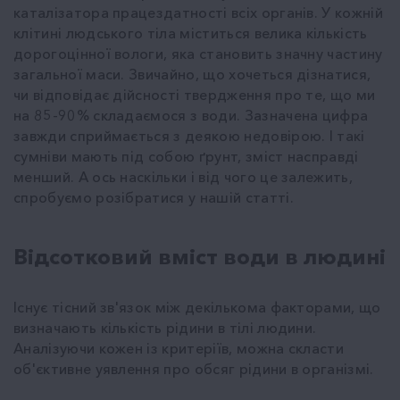
каталізатора працездатності всіх органів. У кожній
клітині людського тіла міститься велика кількість
дорогоцінної вологи, яка становить значну частину
загальної маси. Звичайно, що хочеться дізнатися,
чи відповідає дійсності твердження про те, що ми
на 85-90% складаємося з води. Зазначена цифра
завжди сприймається з деякою недовірою. І такі
сумніви мають під собою ґрунт, зміст насправді
менший. А ось наскільки і від чого це залежить,
спробуємо розібратися у нашій статті.
Відсотковий вміст води в людині
Існує тісний зв'язок між декількома факторами, що
визначають кількість рідини в тілі людини.
Аналізуючи кожен із критеріїв, можна скласти
об'єктивне уявлення про обсяг рідини в організмі.