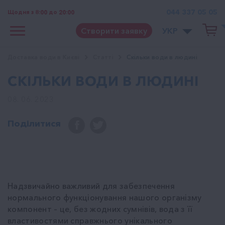
044 337 05 05
Щодня з 8:00 до 20:00
Створити заявку
УКР
Доставка води в Києві
Cтатті
Скільки води в людині
СКІЛЬКИ ВОДИ В ЛЮДИНІ
08. 06. 2023
Поділитися
Надзвичайно важливий для забезпечення
нормального функціонування нашого організму
компонент – це, без жодних сумнівів, вода з її
властивостями справжнього унікального