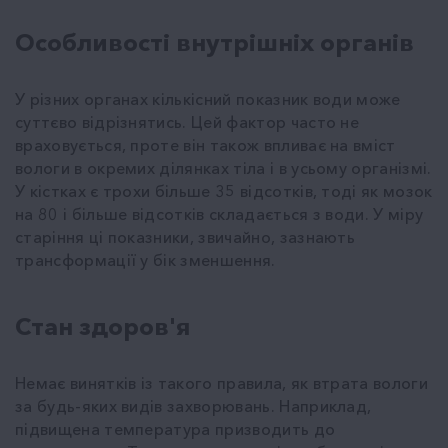
Особливості внутрішніх органів
У різних органах кількісний показник води може
суттєво відрізнятись. Цей фактор часто не
враховується, проте він також впливає на вміст
вологи в окремих ділянках тіла і в усьому організмі.
У кістках є трохи більше 35 відсотків, тоді як мозок
на 80 і більше відсотків складається з води. У міру
старіння ці показники, звичайно, зазнають
трансформації у бік зменшення.
Стан здоров'я
Немає винятків із такого правила, як втрата вологи
за будь-яких видів захворювань. Наприклад,
підвищена температура призводить до