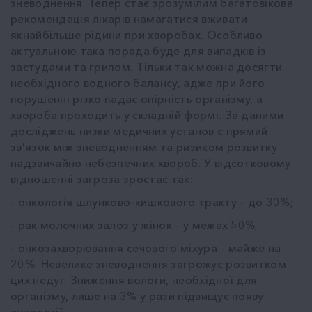
зневоднення. Тепер стає зрозумілим багатовікова
рекомендація лікарів намагатися вживати
якнайбільше рідини при хворобах. Особливо
актуальною така порада буде для випадків із
застудами та грипом. Тільки так можна досягти
необхідного водного балансу, адже при його
порушенні різко падає опірність організму, а
хвороба проходить у складній формі. За даними
досліджень низки медичних установ є прямий
зв'язок між зневодненням та ризиком розвитку
надзвичайно небезпечних хвороб. У відсотковому
відношенні загроза зростає так:
- онкологія шлунково-кишкового тракту – до 30%;
- рак молочних залоз у жінок – у межах 50%;
- онкозахворювання сечового міхура – майже на
20%. Невелике зневоднення загрожує розвитком
цих недуг. Зниження вологи, необхідної для
організму, лише на 3% у рази підвищує появу
онкології.