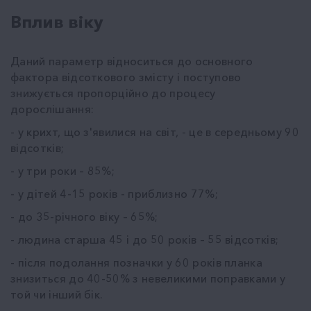
Вплив віку
Даний параметр відноситься до основного
фактора відсоткового змісту і поступово
знижується пропорційно до процесу
дорослішання:
- у крихт, що з'явилися на світ, - це в середньому 90
відсотків;
- у три роки – 85%;
- у дітей 4-15 років - приблизно 77%;
- до 35-річного віку – 65%;
- людина старша 45 і до 50 років – 55 відсотків;
- після подолання позначки у 60 років планка
знизиться до 40-50% з невеликими поправками у
той чи інший бік.