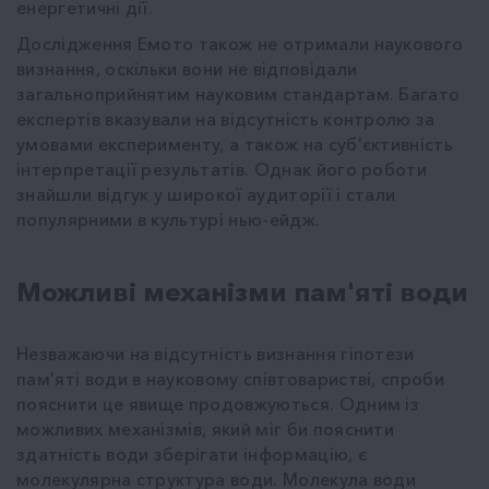
енергетичні дії.
Дослідження Емото також не отримали наукового
визнання, оскільки вони не відповідали
загальноприйнятим науковим стандартам. Багато
експертів вказували на відсутність контролю за
умовами експерименту, а також на суб'єктивність
інтерпретації результатів. Однак його роботи
знайшли відгук у широкої аудиторії і стали
популярними в культурі нью-ейдж.
Можливі механізми пам'яті води
Незважаючи на відсутність визнання гіпотези
пам'яті води в науковому співтоваристві, спроби
пояснити це явище продовжуються. Одним із
можливих механізмів, який міг би пояснити
здатність води зберігати інформацію, є
молекулярна структура води. Молекула води