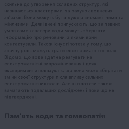
схильна до утворення складних структур, які
називаються кластерами, за рахунок водневих
зв'язків. Вони можуть бути дуже різноманітними та
мінливими. Деякі вчені припускають, що за певних
умов саме кластери води можуть зберігати
інформацію про речовини, з якими вони
контактували. Також існує гіпотеза у тому, що
значну роль можуть грати електромагнітні поля.
Відомо, що вода здатна реагувати на
електромагнітні випромінювання і деякі
експерименти показують, що вона може зберігати
зміни своєї структури після впливу сильних
електромагнітних полів. Але ці гіпотези також
вимагають подальших досліджень і поки що не
підтверджені.
Пам'ять води та гомеопатія