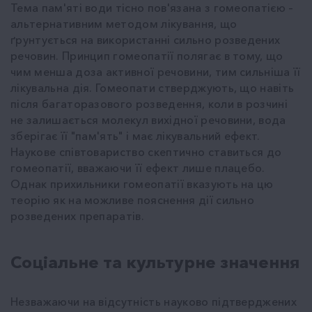
Тема пам'яті води тісно пов'язана з гомеопатією –
альтернативним методом лікування, що
ґрунтується на використанні сильно розведених
речовин. Принцип гомеопатії полягає в тому, що
чим менша доза активної речовини, тим сильніша її
лікувальна дія. Гомеопати стверджують, що навіть
після багаторазового розведення, коли в розчині
не залишається молекул вихідної речовини, вода
зберігає її "пам'ять" і має лікувальний ефект.
Наукове співтовариство скептично ставиться до
гомеопатії, вважаючи її ефект лише плацебо.
Однак прихильники гомеопатії вказують на цю
теорію як на можливе пояснення дії сильно
розведених препаратів.
Соціальне та культурне значення
Незважаючи на відсутність науково підтверджених