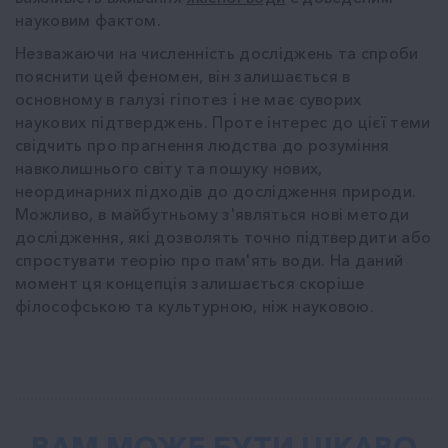
науковим фактом.
Незважаючи на численність досліджень та спроби
пояснити цей феномен, він залишається в
основному в галузі гіпотез і не має суворих
наукових підтверджень. Проте інтерес до цієї теми
свідчить про прагнення людства до розуміння
навколишнього світу та пошуку нових,
неординарних підходів до дослідження природи.
Можливо, в майбутньому з'являться нові методи
дослідження, які дозволять точно підтвердити або
спростувати теорію про пам'ять води. На даний
момент ця концепція залишається скоріше
філософською та культурною, ніж науковою.
ВАМ МОЖЕ БУТИ ЦІКАВО