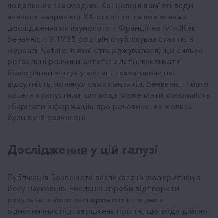
подальших взаємодіях. Концепція пам'яті води
виникла наприкінці XX століття та пов'язана з
дослідженнями імунолога з Франції на ім'я Жак
Бенвеніст. У 1988 році він опублікував статтю в
журналі Nature, в якій стверджувалося, що сильно
розведені розчини антитіл здатні викликати
біологічний відгук у клітин, незважаючи на
відсутність молекул самих антитіл. Бенвеніст і його
колеги припустили, що вода може мати можливість
зберігати інформацію про речовини, які колись
були в ній розчинені.
Дослідження у цій галузі
Публікація Бенвеніста викликала шквал критики з
боку науковців. Численні спроби відтворити
результати його експериментів не дали
однозначних підтверджень про те, що вода дійсно