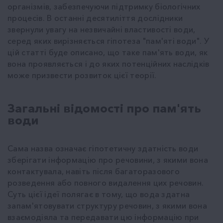
організмів, забезпечуючи підтримку біологічних
процесів. В останні десятиліття дослідники
звернули увагу на незвичайні властивості води,
серед яких вирізняється гіпотеза "пам'яті води". У
цій статті буде описано, що таке пам'ять води, як
вона проявляється і до яких потенційних наслідків
може призвести розвиток цієї теорії.
Загальні відомості про пам'ять
води
Сама назва означає гіпотетичну здатність води
зберігати інформацію про речовини, з якими вона
контактувала, навіть після багаторазового
розведення або повного видалення цих речовин.
Суть цієї ідеї полягає в тому, що вода здатна
запам'ятовувати структуру речовин, з якими вона
взаємодіяла та передавати цю інформацію при