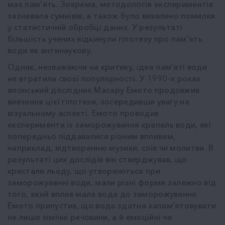
має пам'ять. Зокрема, методологія експериментів
зазнавала сумнівів, а також було виявлено помилки
у статистичній обробці даних. У результаті
більшість учених відкинули гіпотезу про пам'ять
води як антинаукову.
Однак, незважаючи на критику, ідея пам'яті води
не втратила своєї популярності. У 1990-х роках
японський дослідник Масару Емото продовжив
вивчення цієї гіпотези, зосередивши увагу на
візуальному аспекті. Емото проводив
експерименти із заморожування крапель води, які
попередньо піддавалися різним впливам,
наприклад, відтворенню музики, слів чи молитви. В
результаті цих дослідів він стверджував, що
кристали льоду, що утворюються при
заморожуванні води, мали різні форми залежно від
того, який вплив мала вода до заморожування.
Емото припустив, що вода здатна запам'ятовувати
не лише хімічні речовини, а й емоційні чи