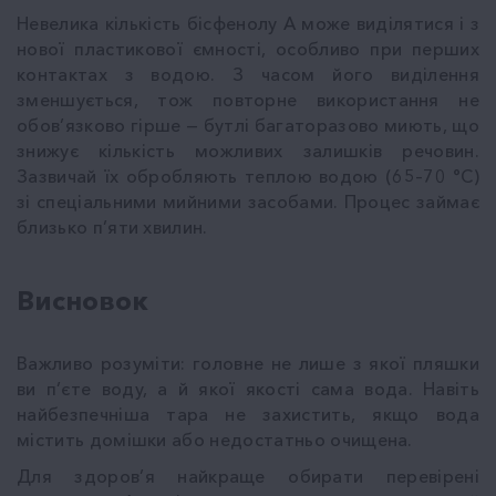
Невелика кількість бісфенолу А може виділятися і з
нової пластикової ємності, особливо при перших
контактах з водою. З часом його виділення
зменшується, тож повторне використання не
обов’язково гірше — бутлі багаторазово миють, що
знижує кількість можливих залишків речовин.
Зазвичай їх обробляють теплою водою (65–70 °C)
зі спеціальними мийними засобами. Процес займає
близько п’яти хвилин.
Висновок
Важливо розуміти: головне не лише з якої пляшки
ви п’єте воду, а й якої якості сама вода. Навіть
найбезпечніша тара не захистить, якщо вода
містить домішки або недостатньо очищена.
Для здоров’я найкраще обирати перевірені