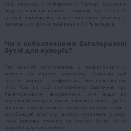
році науковці з Університету Калгарі дослідили
воду зі шкільних пляшок і виявили, що в 13,3 %
зразків перевищено рівень кишкової палички, а
фекальні коліформи знайдено в 8,9 % випадків.
Чи є небезпечними багаторазові
бутлі для кулерів?
Такі ємності виготовляють з полікарбонату —
легкого та міцного матеріалу. Зазвичай цей
пластик маркують цифрою «7» або позначенням
«PC». Сам по собі полікарбонат безпечний при
багаторазовому використанні, але якщо на
внутрішній поверхні бутля з’явилися навіть дрібні
тріщини, слідові кількості речовин, використаних у
виробництві пластику, можуть потрапити у воду.
Тому важливо стежити за станом бутля та за
потреби замінювати його.