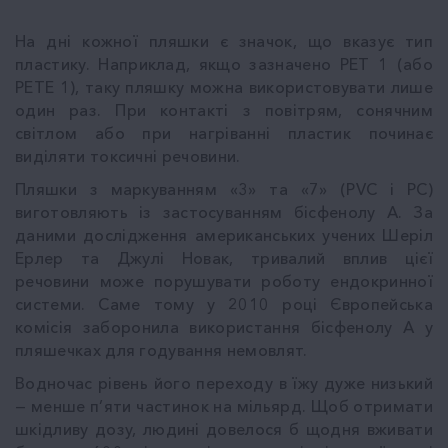
На дні кожної пляшки є значок, що вказує тип
пластику. Наприклад, якщо зазначено PET 1 (або
PETE 1), таку пляшку можна використовувати лише
один раз. При контакті з повітрям, сонячним
світлом або при нагріванні пластик починає
виділяти токсичні речовини.
Пляшки з маркуванням «3» та «7» (PVC і PC)
виготовляють із застосуванням бісфенолу А. За
даними дослідження американських учених Шеріл
Ерлер та Джулі Новак, тривалий вплив цієї
речовини може порушувати роботу ендокринної
системи. Саме тому у 2010 році Європейська
комісія заборонила використання бісфенолу А у
пляшечках для годування немовлят.
Водночас рівень його переходу в їжу дуже низький
— менше п’яти частинок на мільярд. Щоб отримати
шкідливу дозу, людині довелося б щодня вживати