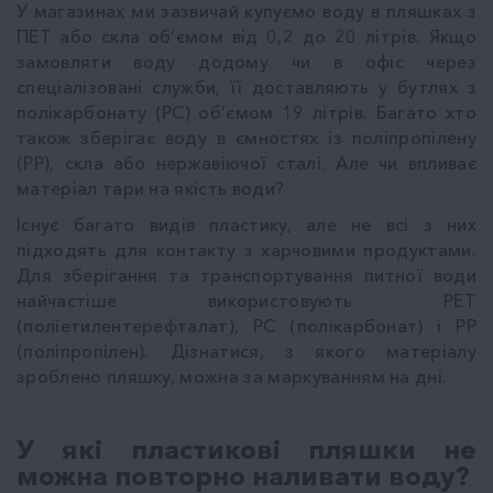
У магазинах ми зазвичай купуємо воду в пляшках з
ПЕТ або скла об’ємом від 0,2 до 20 літрів. Якщо
замовляти воду додому чи в офіс через
спеціалізовані служби, її доставляють у бутлях з
полікарбонату (PC) об’ємом 19 літрів. Багато хто
також зберігає воду в ємностях із поліпропілену
(PP), скла або нержавіючої сталі. Але чи впливає
матеріал тари на якість води?
Існує багато видів пластику, але не всі з них
підходять для контакту з харчовими продуктами.
Для зберігання та транспортування питної води
найчастіше використовують PET
(поліетилентерефталат), PC (полікарбонат) і PP
(поліпропілен). Дізнатися, з якого матеріалу
зроблено пляшку, можна за маркуванням на дні.
У які пластикові пляшки не
можна повторно наливати воду?