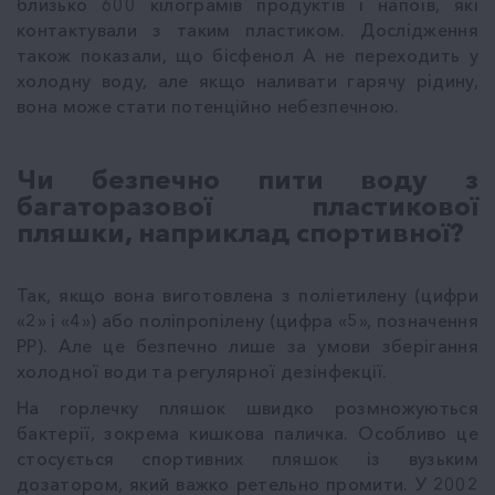
близько 600 кілограмів продуктів і напоїв, які
контактували з таким пластиком. Дослідження
також показали, що бісфенол А не переходить у
холодну воду, але якщо наливати гарячу рідину,
вона може стати потенційно небезпечною.
Чи безпечно пити воду з
багаторазової пластикової
пляшки, наприклад спортивної?
Так, якщо вона виготовлена з поліетилену (цифри
«2» і «4») або поліпропілену (цифра «5», позначення
РР). Але це безпечно лише за умови зберігання
холодної води та регулярної дезінфекції.
На горлечку пляшок швидко розмножуються
бактерії, зокрема кишкова паличка. Особливо це
стосується спортивних пляшок із вузьким
дозатором, який важко ретельно промити. У 2002