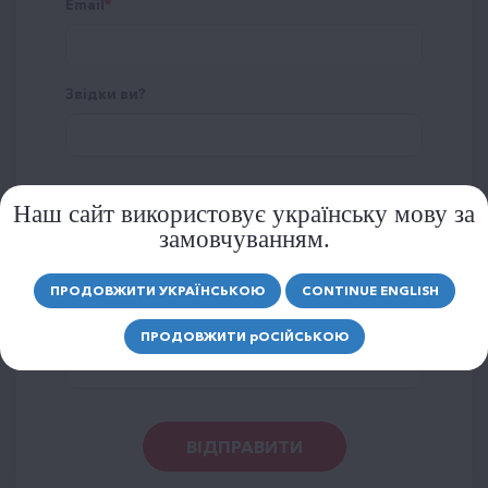
Email
Звідки ви?
Наш сайт використовує українську мову за
Рейтинг
замовчуванням.
ПРОДОВЖИТИ УКРАЇНСЬКОЮ
CONTINUE ENGLISH
Повідомлення
ПРОДОВЖИТИ
р
ОСІЙСЬКОЮ
ВІДПРАВИТИ