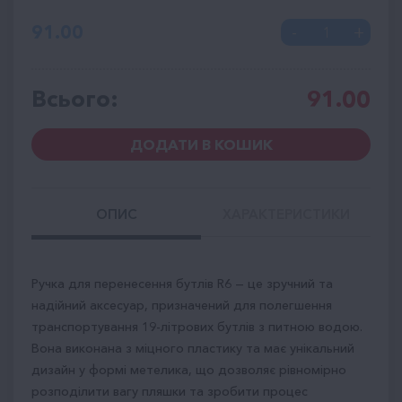
91.00
Всього:
91.00
ДОДАТИ В КОШИК
ОПИС
ХАРАКТЕРИСТИКИ
Ручка для перенесення бутлів R6 — це зручний та
надійний аксесуар, призначений для полегшення
транспортування 19-літрових бутлів з питною водою.
Вона виконана з міцного пластику та має унікальний
дизайн у формі метелика, що дозволяє рівномірно
розподілити вагу пляшки та зробити процес