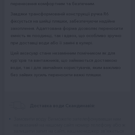
перенесення комфортним та безпечним.
Завдяки трансформованій конструкції ручка R6
фіксується на шийці пляшки, забезпечуючи надійне
захоплення. Адаптована форма дозволяє переносити
ємність як поодинці, так і вдвох, що особливо зручно
при доставці води або її заміні в кулері.
Цей аксесуар стане незамінним помічником як для
кур'єрів та вантажників, що займаються доставкою
води, так і для звичайних користувачів, яким важливо
без зайвих зусиль переносити важкі пляшки.
Доставка води Скандинавія:
Замовити воду Ви можете зателефонувавши нам
на вказаний на нашому сайті номер телефону або ж
залишити запит на сайті, наш менеджер зв'яжеться