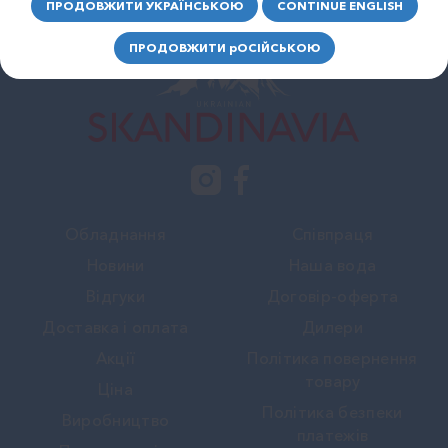
ПРОДОВЖИТИ УКРАЇНСЬКОЮ
CONTINUE ENGLISH
ПРОДОВЖИТИ
р
ОСІЙСЬКОЮ
Обладнання
Співпраця
Новини
Наша вода
Вiдгуки
Договір-оферта
Доставка і оплата
Дилери
Акції
Політика повернення
товару
Ціна
Політика безпеки
Виробництво
платежів