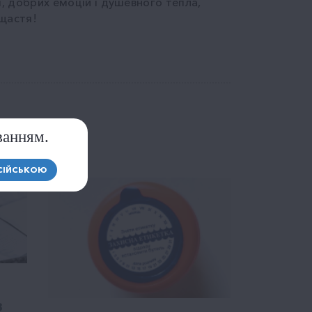
і, добрих емоцій і душевного тепла,
 щастя!
ванням.
СІЙСЬКОЮ
З