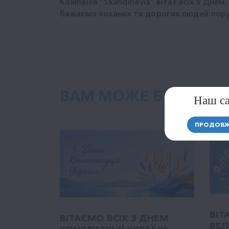
Компанія “Skandinavia” вітає всіх з Дне
бажаємо коханих та дорогих людей поруч
ВАМ МОЖЕ БУТИ ЦІК
Наш са
ПРОДОВЖ
ВІТ
ВІТАЄМО ВСІХ З ДНЕМ
ВЕЛ