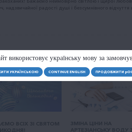
м Закоханих! Бажаємо неймовірно світлою і щирої любов
, надзвичайної радості душі і безсумнівного відчуття
АВО
йт використовує українську мову за замовчу
ИТИ УКРАЇНСЬКОЮ
CONTINUE ENGLISH
ПРОДОВЖИТИ
р
О
ЗМІНА ЦІНИ НА
АЄМО ВСІХ ЗІ СВЯТОМ
АРТЕЗІАНСЬКУ ВОДУ 
ИКОДНЯ!