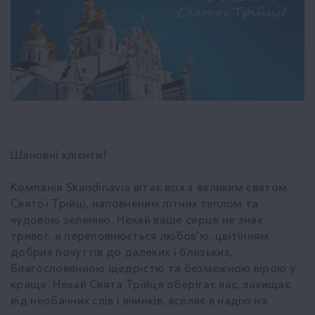
Шановні клієнти!
Компанія Skandinavia вітає всіх з великим святом
Святої Трійці, наповненим літнім теплом та
чудовою зеленню. Нехай ваше серце не знає
тривог, а переповнюється любов'ю, цвітінням
добрих почуттів до далеких і близьких,
благословенною щедрістю та безмежною вірою у
краще. Нехай Свята Трійця оберігає вас, захищає
від необачних слів і вчинків, вселяє в надію на