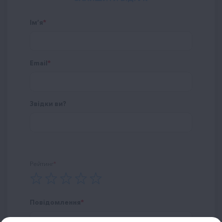
Ім’я
Email
Звідки ви?
Рейтинг
Повідомлення