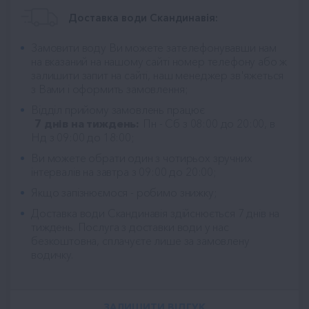
Доставка води Скандинавія:
Замовити воду Ви можете зателефонувавши нам
на вказаний на нашому сайті номер телефону або ж
залишити запит на сайті, наш менеджер зв'яжеться
з Вами і оформить замовлення;
Відділ прийому замовлень працює
7 днів на тиждень:
Пн - Сб з 08:00 до 20:00, в
Нд з 09:00 до 18:00;
Ви можете обрати один з чотирьох зручних
інтервалів на завтра з 09:00 до 20:00;
Якщо запізнюємося - робимо знижку;
Доставка води Скандинавія
здійснюється 7 днів на
тиждень. Послуга з доставки води у нас
безкоштовна, сплачуєте лише за замовлену
водичку.
ЗАЛИШИТИ ВІДГУК