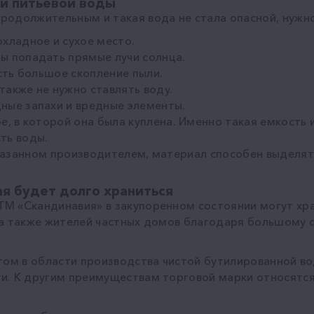
й питьевой воды
родолжительным и такая вода не стала опасной, нужно
хладное и сухое место.
ы попадать прямые лучи солнца.
есть большое скопление пыли.
также не нужно ставлять воду.
ные запахи и вредные элементы.
е, в которой она была куплена. Именно такая емкость
ть воды.
казанном производителем, материал способен выделят
ая будет долго храниться
М «Скандинавия» в закупоренном состоянии могут хра
 а также жителей частных домов благодаря большому о
ртом в области производства чистой бутилированной в
и. К другим преимуществам торговой марки относятся