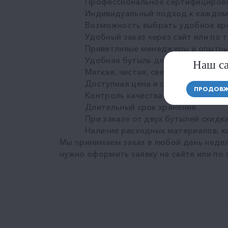
Профессиональное сертифицирова
Индивидуальный подход к каждому
Возможность выбрать удобное вр
Удобный заказ через сайт или по 
Приветливые менеджеры и опытны
Удобная бутыль для использовани
Наш са
Мягкая, чистая, свежая вода без з
Доступная цена и скидки для пост
ПРОДОВЖ
Контроль качества производства и
Длительный срок хранения.
При заказе от двух бутылей скидка
Наличие расходных материалов, к
Мы принимаем заказ в любой день недел
нужно оформить заявку на сайте или по 