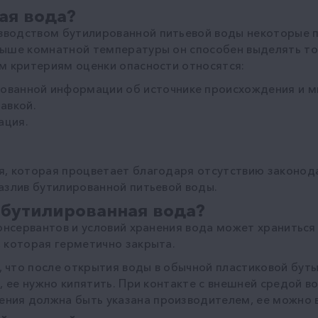
ая вода?
зводством бутилированной питьевой воды некоторые п
выше комнатной температуры он способен выделять то
им критериям оценки опасности относятся:
рованной информации об источнике происхождения и 
авкой.
рация.
я, которая процветает благодаря отсутствию законода
разлив бутилированной питьевой воды.
 бутилированная вода?
консервантов и условий хранения вода может храниться
, которая герметично закрыта.
 что после открытия воды в обычной пластиковой буты
ь, ее нужно кипятить. При контакте с внешней средой в
ния должна быть указана производителем, ее можно в