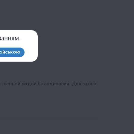
ТМ Скандинавия.
ванням.
СІЙСЬКОЮ
ственной водой Скандинавия. Для этого