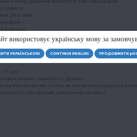
нное оборудование известных торговых марок.
 клиенту.
емя доставки.
телефону.
е курьеры.
я в различных кулерах и диспенсерах фирменной воды 
йт використовує українську мову за замовчу
апаха.
оянных покупателей.
ИТИ УКРАЇНСЬКОЮ
CONTINUE ENGLISH
ПРОДОВЖИТИ
р
О
 стерильный разлив воды.
 15 грн.
оторые можно заказать отдельно.
и в рабочее время, чтобы вы могли наслаждаться каче
звонить по телефонам, указанным на сайте.