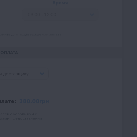
Время
09:00 - 12:00
онить для подтверждения заказа
ОПЛАТА
и доставщику
плате:
380.00
грн
ласен с условиями и
лами предоставления