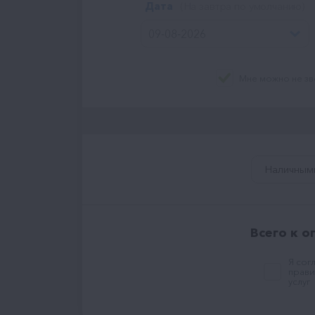
Дата
(На завтра по умолчанию)
Мне можно не зв
Наличным
Всего к о
Я сог
прави
услуг