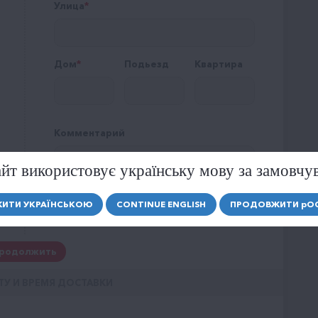
Улица
Дом
Подьезд
Квартира
Комментарий
йт використовує українську мову за замовчу
ИТИ УКРАЇНСЬКОЮ
CONTINUE ENGLISH
ПРОДОВЖИТИ
р
О
родолжить
ТУ И ВРЕМЯ ДОСТАВКИ