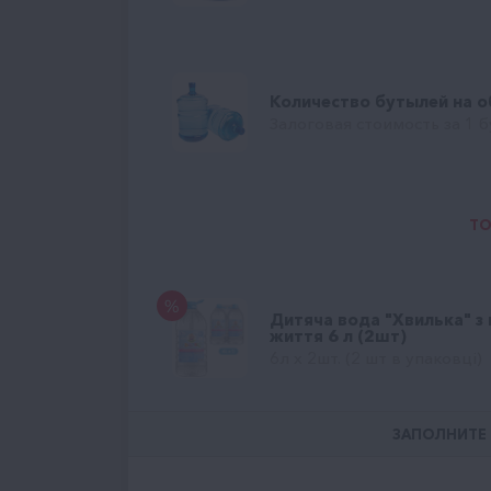
Количество бутылей на 
Залоговая стоимость за 1 б
ТО
Дитяча вода "Хвилька" з
життя 6 л (2шт)
6л x 2шт. (2 шт в упаковці)
ЗАПОЛНИТЕ