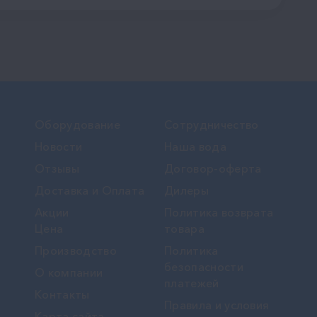
Оборудование
Сотрудничество
Новости
Наша вода
Отзывы
Договор-оферта
Доставка и Оплата
Дилеры
Акции
Политика возврата
Цена
товара
Производство
Политика
безопасности
О компании
платежей
Контакты
Правила и условия
Карта сайта