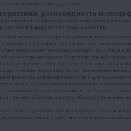
чем они различаются между собой.
теристики, разновидности и специ
ь из названия, содержатся различные соли и минералы.
в, она классифицируется на следующие виды:
 в ней минимально, и при ежедневном питье не вызове
и напитков (чая, кофе и т.д.) нельзя – под воздействи
тствие солей может несколько изменить вкус блюд и на
нее количество минералов. Оздоровительный эффект по
охого не случится, если раз в неделю выпить бутылочк
дходит – может нарушиться естественное равновесие с
ению врача, как для внутреннего, так и для наружног
ром схемы. Бессистемное употребление не разрешено,
, болезни кровеносной системы и т.д. На этикетках б
нии – на него обязательно надо обращать внимание, е
ичаются между собой в первую очередь степенью мин
 для оздоровительного действия, а не в вопросе выбо