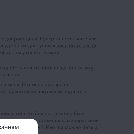
 водопроводная.
Кулеры настольные
или
ия удобным доступом к
чистой питьевой
комфортом утолить жажду.
годность для готовки пищи, поскольку
ставляет.
е в меню без указания врача
 которые после нагрева выпадают в
нения водного баланса должна быть
 их можно решить с помощью минеральной
ванням.
о составу вариант. Иногда можно пить и