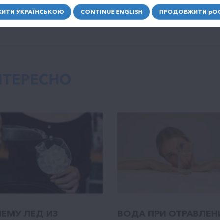
с микроэлементов, не рискуя навредить состоянию орг
ИТИ УКРАЇНСЬКОЮ
CONTINUE ENGLISH
ПРОДОВЖИТИ
р
О
НТЕРЕСНО
ЕМУ ЛЕД ИЗ
ВОДА ПРИ ОТРАВЛЕН