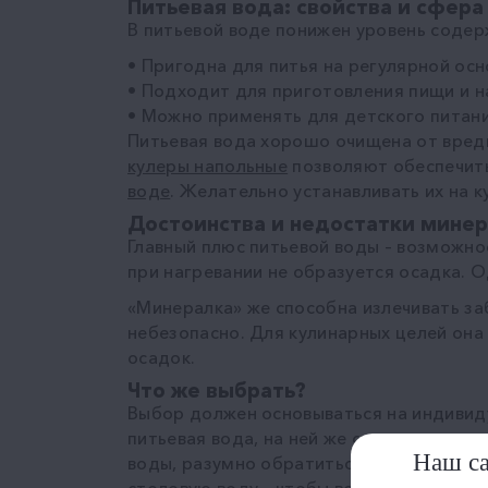
Питьевая вода: свойства и сфера
В питьевой воде понижен уровень содер
• Пригодна для питья на регулярной осн
• Подходит для приготовления пищи и н
• Можно применять для детского питани
Питьевая вода хорошо очищена от вред
кулеры напольные
позволяют обеспечит
воде
. Желательно устанавливать их на 
Достоинства и недостатки минер
Главный плюс питьевой воды – возможно
при нагревании не образуется осадка. 
«Минералка» же способна излечивать заб
небезопасно. Для кулинарных целей она
осадок.
Что же выбрать?
Выбор должен основываться на индивиду
питьевая вода, на ней же стоит готови
Наш са
воды, разумно обратиться к врачу – он 