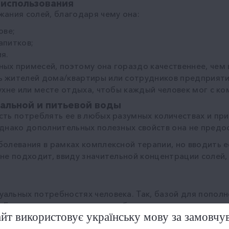
 использования
жания солей, благодаря чему она:
ове;
апитков;
я.
ных примесей, поэтому она гораздо качественнее, чем
ь жителей дома/квартиры или сотрудников предприят
кухне или месте отдыха, чтобы каждый человек мог с 
альной и питьевой воды
сть потреблять ее в любых разумных количествах и при
Однако дополнительных полезных свойств она не предо
олевания в рамках комплексной терапии, но вводить е
 не подходит, ввиду значительной концентрации солей,
альных потребностях человека. Так, базой для попол
ть. Если есть определенные проблемы со здоровьем, и
йт використовує українську мову за замовчу
посоветует режим ее приема и подберет оптимальный п