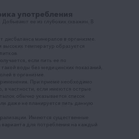
фика употребления
 Добывают ее из глубоких скважин. В
т дисбаланса минералов в организме.
ем высоких температур образуется
питков.
лучается, если пить ее по
у такой воды без медицинских показаний,
олей в организме.
о применения. При приеме необходимо
 в частности, если имеются острые
утылок обычно указывается список
сли даже не планируется пить данную
ерализации. Имеются существенные
ра варианта для потребления на каждый