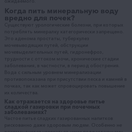
ожидаемого.
Когда пить минеральную воду
вредно для почек?
Существуют урологические болезни, при которых
потреблять минералку категорически запрещено.
Это аденома простаты, туберкулез
мочевыводящих путей, обструкции
мочевыделительных путей, гидронефроз,
трудности с оттоком мочи, хронические стадии
заболевания, в частности, в период обострения.
Вода с сильным уровнем минерализации
противопоказана при присутствии песка и камней в
почках, так как может спровоцировать повышение
их количества.
Как отражается на здоровье питье
сладкой газировки при почечных
заболеваниях?
Частое питье сладких газированных напитков
рискованно даже здоровым людям. Особенно не
рекомендуется увлекаться ними подрастающему