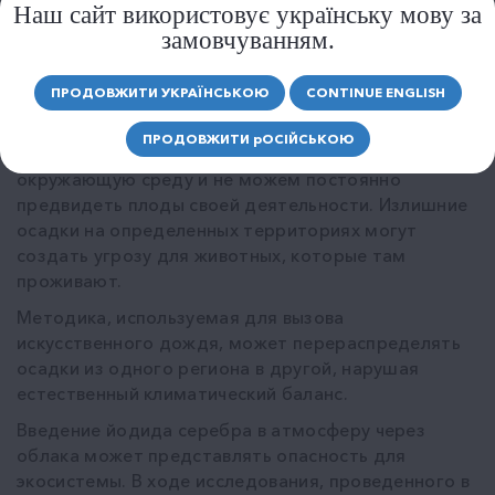
вызова дождя
Наш сайт використовує українську мову за
замовчуванням.
Хотя исследования показывают, что облачные
посевы могут увеличить осадки на 10-15%, этот
ПРОДОВЖИТИ УКРАЇНСЬКОЮ
CONTINUE ENGLISH
метод имеет свои минусы.
ПРОДОВЖИТИ
р
ОСІЙСЬКОЮ
Мы имеем ограниченное воздействие на
окружающую среду и не можем постоянно
предвидеть плоды своей деятельности. Излишние
осадки на определенных территориях могут
создать угрозу для животных, которые там
проживают.
Методика, используемая для вызова
искусственного дождя, может перераспределять
осадки из одного региона в другой, нарушая
естественный климатический баланс.
Введение йодида серебра в атмосферу через
облака может представлять опасность для
экосистемы. В ходе исследования, проведенного в