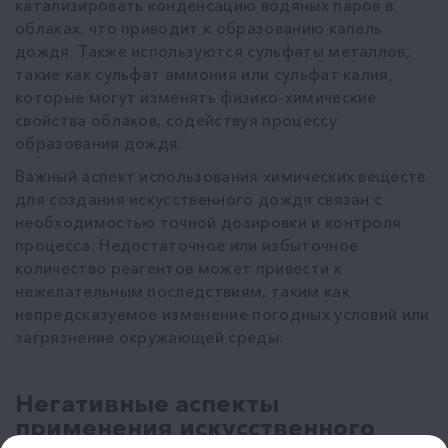
катализировать конденсацию водяных паров в
облаках, что приводит к образованию капель
дождя. Также используются сульфаты металлов,
такие как сульфат аммония или сульфат калия,
которые могут изменять физико-химические
свойства облаков, содействуя процессу
образования дождя.
Важный аспект использования химических веществ
для создания искусственного дождя связан с
необходимостью точной дозировки и контроля
процесса. Недостаточное или избыточное
количество реагентов может привести к
нежелательным последствиям, таким как
непредсказуемое изменение погодных условий или
загрязнение окружающей среды.
Негативные аспекты
применения искусственного