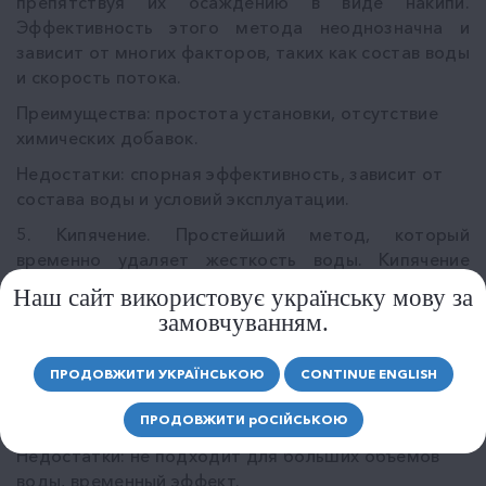
препятствуя их осаждению в виде накипи.
Эффективность этого метода неоднозначна и
зависит от многих факторов, таких как состав воды
и скорость потока.
Преимущества: простота установки, отсутствие
химических добавок.
Недостатки: спорная эффективность, зависит от
состава воды и условий эксплуатации.
5. Кипячение. Простейший метод, который
временно удаляет жесткость воды. Кипячение
позволяет осадить карбонаты кальция и магния,
Наш сайт використовує українську мову за
делая воду мягче. Этот метод неэффективен для
замовчуванням.
больших объемов воды и не подходит для
постоянного использования.
ПРОДОВЖИТИ УКРАЇНСЬКОЮ
CONTINUE ENGLISH
Преимущества: простота и доступность,
отсутствие необходимости в оборудовании.
ПРОДОВЖИТИ
р
ОСІЙСЬКОЮ
Недостатки: не подходит для больших объемов
воды, временный эффект.