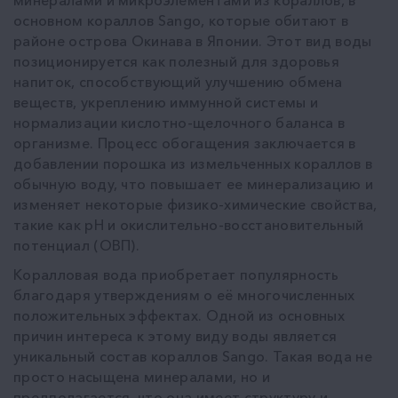
основном кораллов Sango, которые обитают в
районе острова Окинава в Японии. Этот вид воды
позиционируется как полезный для здоровья
напиток, способствующий улучшению обмена
веществ, укреплению иммунной системы и
нормализации кислотно-щелочного баланса в
организме. Процесс обогащения заключается в
добавлении порошка из измельченных кораллов в
обычную воду, что повышает ее минерализацию и
изменяет некоторые физико-химические свойства,
такие как pH и окислительно-восстановительный
потенциал (ОВП).
Коралловая вода приобретает популярность
благодаря утверждениям о её многочисленных
положительных эффектах. Одной из основных
причин интереса к этому виду воды является
уникальный состав кораллов Sango. Такая вода не
просто насыщена минералами, но и
предполагается, что она имеет структуру и