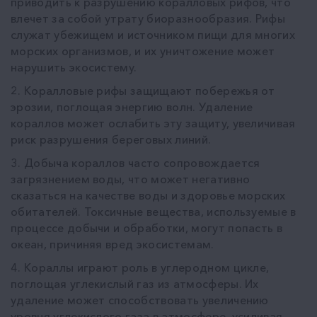
приводить к разрушению коралловых рифов, что
влечет за собой утрату биоразнообразия. Рифы
служат убежищем и источником пищи для многих
морских организмов, и их уничтожение может
нарушить экосистему.
2. Коралловые рифы защищают побережья от
эрозии, поглощая энергию волн. Удаление
кораллов может ослабить эту защиту, увеличивая
риск разрушения береговых линий.
3. Добыча кораллов часто сопровождается
загрязнением воды, что может негативно
сказаться на качестве воды и здоровье морских
обитателей. Токсичные вещества, используемые в
процессе добычи и обработки, могут попасть в
океан, причиняя вред экосистемам.
4. Кораллы играют роль в углеродном цикле,
поглощая углекислый газ из атмосферы. Их
удаление может способствовать увеличению
уровня углекислого газа в атмосфере, усиливая