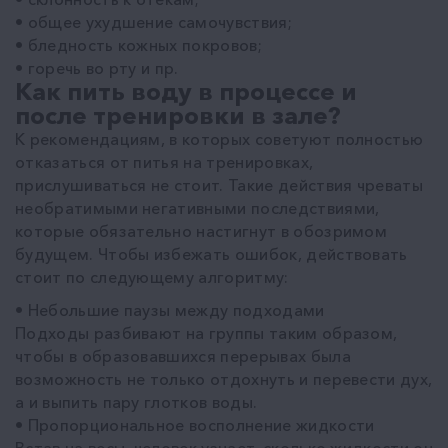
• общее ухудшение самочувствия;
• бледность кожных покровов;
• горечь во рту и пр.
Как пить воду в процессе и
после тренировки в зале?
К рекомендациям, в которых советуют полностью
отказаться от питья на тренировках,
прислушиваться не стоит. Такие действия чреваты
необратимыми негативными последствиями,
которые обязательно настигнут в обозримом
будущем. Чтобы избежать ошибок, действовать
стоит по следующему алгоритму:
• Небольшие паузы между подходами
Подходы разбивают на группы таким образом,
чтобы в образовавшихся перерывах была
возможность не только отдохнуть и перевести дух,
а и выпить пару глотков воды.
• Пропорциональное восполнение жидкости
Встав на весы, человек узнает, сколько жидкости он