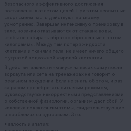
безопасного и эффективного достижения
поставленных атлетом целей. При этом неопытные
спортсмены часто действуют по своему
усмотрению. Завершая интенсивную тренировку в
зале, новички отказываются от стакана воды,
чтобы не набирать обратно сброшенные с потом
килограммы. Между тем потеря жидкости
клетками и тканями тела, не имеет ничего общего
с утратой подкожной жировой клетчатки.
В действительности «минус» на весах сразу после
воркаута или сета на тренажерах не говорит о
реальном похудении. Если не знать об этом, и раз
за разом пренебрегать питьевым режимом,
руководствуясь некорректными представлениями
о собственной физиологии, организм даст сбой. У
человека появятся симптомы, свидетельствующие
о проблемах со здоровьем. Это:
• вялость и апатия;
• склонность к отекам;