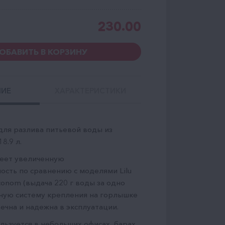
230.00
ОБАВИТЬ В КОРЗИНУ
НИЕ
ХАРАКТЕРИСТИКИ
для разлива питьевой воды из
8.9 л.
меет увеличенную
ость по сравнению с моделями Lilu
Econom (выдача 220 г воды за одно
чную систему крепления на горлышке
ечна и надежна в эксплуатации.
льзуется в небольших офисах, барах,