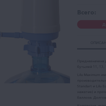
Всего:
Д
ОПИСА
Предназначена 
бутылей 11, 13, 1
Lilu Maximum и
производительн
Standart и Lilu 
нажатие) и про
баллона. Долгов
Компактна, испо