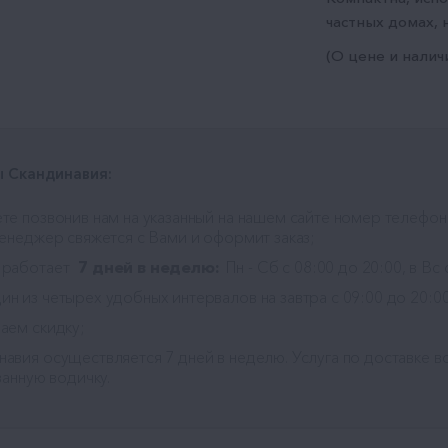
частных домах, н
(О цене и налич
 Скандинавия:
те позвонив нам на указанный на нашем сайте номер телефон
менеджер свяжется с Вами и оформит заказ;
 работает
7 дней в неделю:
Пн - Сб с 08:00 до 20:00, в Вс 
н из четырех удобных интервалов на завтра с 09:00 до 20:00
аем скидку;
навия
осуществляется 7 дней в неделю. Услуга по доставке во
занную водичку.