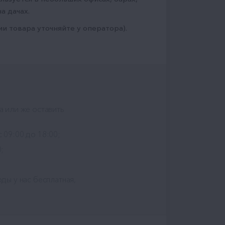
а дачах.
ии товара уточняйте у оператора).
а или же оставить
с 09:00 до 18:00;
;
ды у нас бесплатная,