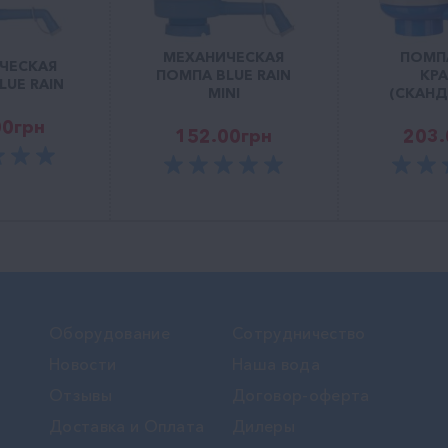
МЕХАНИЧЕСКАЯ
ПОМПА
ЧЕСКАЯ
ПОМПА BLUE RAIN
КР
LUE RAIN
MINI
(СКАНД
00
грн
152.00
грн
203.
Оборудование
Сотрудничество
Новости
Наша вода
Отзывы
Договор-оферта
Доставка и Оплата
Дилеры