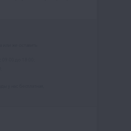
а или же оставить
с 09:00 до 18:00;
;
ды у нас бесплатная,