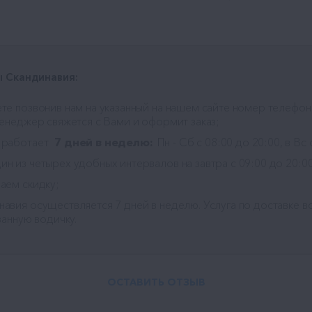
 Скандинавия:
те позвонив нам на указанный на нашем сайте номер телефон
менеджер свяжется с Вами и оформит заказ;
 работает
7 дней в неделю:
Пн - Сб с 08:00 до 20:00, в Вс 
н из четырех удобных интервалов на завтра с 09:00 до 20:00
аем скидку;
навия
осуществляется 7 дней в неделю. Услуга по доставке во
занную водичку.
ОСТАВИТЬ ОТЗЫВ