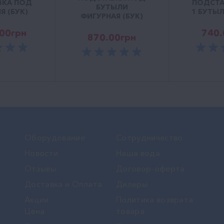
ВКА ПОД
ПОДСТА
БУТЫЛИ
Я (БУК)
1 БУТЫЛ
ФИГУРНАЯ (БУК)
.00
грн
740.
870.00
грн
Оборудование
Сотрудничество
Новости
Наша вода
Отзывы
Договор-оферта
Доставка и Оплата
Дилеры
Акции
Политика возврата
Цена
товара