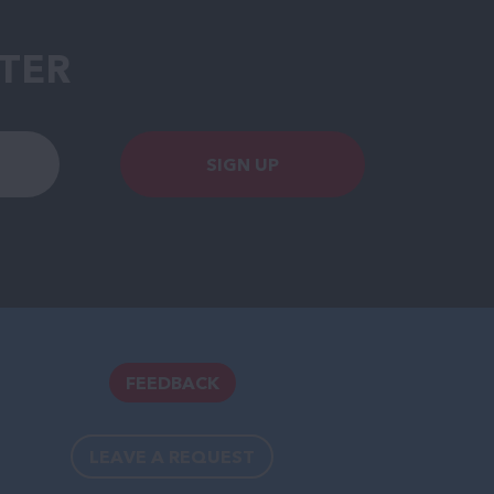
TER
SIGN UP
FEEDBACK
LEAVE A REQUEST